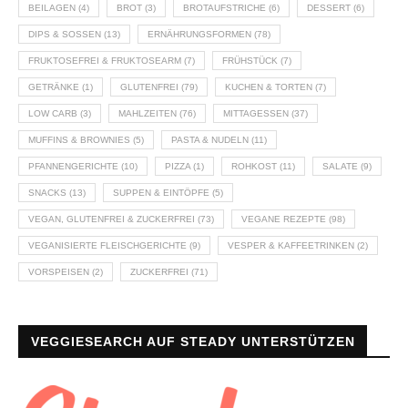
BEILAGEN
(4)
BROT
(3)
BROTAUFSTRICHE
(6)
DESSERT
(6)
DIPS & SOSSEN
(13)
ERNÄHRUNGSFORMEN
(78)
FRUKTOSEFREI & FRUKTOSEARM
(7)
FRÜHSTÜCK
(7)
GETRÄNKE
(1)
GLUTENFREI
(79)
KUCHEN & TORTEN
(7)
LOW CARB
(3)
MAHLZEITEN
(76)
MITTAGESSEN
(37)
MUFFINS & BROWNIES
(5)
PASTA & NUDELN
(11)
PFANNENGERICHTE
(10)
PIZZA
(1)
ROHKOST
(11)
SALATE
(9)
SNACKS
(13)
SUPPEN & EINTÖPFE
(5)
VEGAN, GLUTENFREI & ZUCKERFREI
(73)
VEGANE REZEPTE
(98)
VEGANISIERTE FLEISCHGERICHTE
(9)
VESPER & KAFFEETRINKEN
(2)
VORSPEISEN
(2)
ZUCKERFREI
(71)
VEGGIESEARCH AUF STEADY UNTERSTÜTZEN