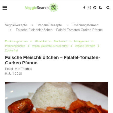
VeggieRezepte
Vegane Rezepte
Ernährungsformen
Falsche Fleischklößchen – Falafel-Tomaten-Gurken Pfanne
Ernährungsformen
Glutenfrei
Mahlzeiten
Mittagessen
Pfannengerichte
Vegan, glutenfrei & zuckerfrei
Vegane Rezepte
Zuckerfrei
Falsche Fleischklößchen – Falafel-Tomaten-
Gurken Pfanne
Erstellt von
Thomas
6. Juni 2018