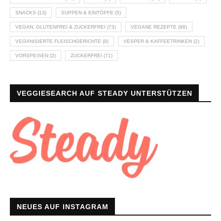
SNACKS
(13)
SUPPEN & EINTÖPFE
(5)
VEGAN, GLUTENFREI & ZUCKERFREI
(73)
VEGANE REZEPTE
(98)
VEGANISIERTE FLEISCHGERICHTE
(9)
VESPER & KAFFEETRINKEN
(2)
VORSPEISEN
(2)
ZUCKERFREI
(71)
VEGGIESEARCH AUF STEADY UNTERSTÜTZEN
NEUES AUF INSTAGRAM