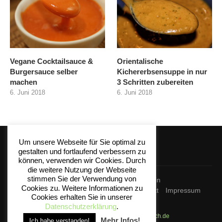
Vegane Cocktailsauce &
Orientalische
Burgersauce selber
Kichererbsensuppe in nur
machen
3 Schritten zubereiten
6. Juni 2018
6. Juni 2018
Um unsere Webseite für Sie optimal zu
gestalten und fortlaufend verbessern zu
können, verwenden wir Cookies. Durch
die weitere Nutzung der Webseite
stimmen Sie der Verwendung von
VeggieSearch
VeggieMagazin
Cookies zu. Weitere Informationen zu
Verzeichnis für Unverpackt-Läden
Kontakt
Impressum
Cookies erhalten Sie in unserer
Datenschutz
Datenschutzerklärung
.
Alle Rechte vorbehalten -
VeggieSearch.de
Mehr Infos!
Ich habe verstanden!