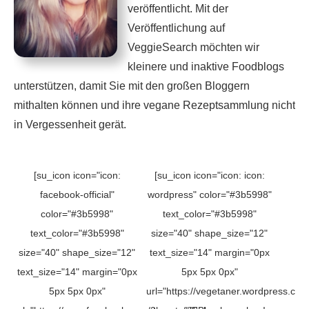
veröffentlicht. Mit der
Veröffentlichung auf
VeggieSearch möchten wir
kleinere und inaktive Foodblogs
unterstützen, damit Sie mit den großen Bloggern
mithalten können und ihre vegane Rezeptsammlung nicht
in Vergessenheit gerät.
[su_icon icon="icon:
[su_icon icon="icon: icon:
facebook-official"
wordpress" color="#3b5998"
color="#3b5998"
text_color="#3b5998"
text_color="#3b5998"
size="40" shape_size="12"
size="40" shape_size="12"
text_size="14" margin="0px
text_size="14" margin="0px
5px 5px 0px"
5px 5px 0px"
url="https://vegetaner.wordpress.co