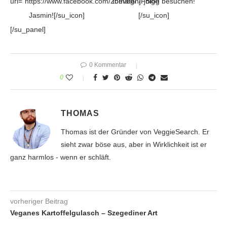
url="https://www.facebook.com/2beveg/"]Folge
tomaten/"]Blog besuchen!
Jasmin![/su_icon]
[/su_icon]
[/su_panel]
0 Kommentar
0
THOMAS
Thomas ist der Gründer von VeggieSearch. Er
sieht zwar böse aus, aber in Wirklichkeit ist er
ganz harmlos - wenn er schläft.
vorheriger Beitrag
Veganes Kartoffelgulasch – Szegediner Art