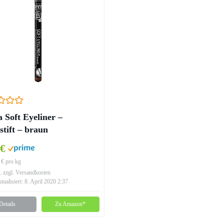
a Soft Eyeliner –
stift – braun
 €
 € pro kg
. zzgl. Versandkosten
ktualisiert: 8. April 2020 2:37
Details
Zu Amazon*