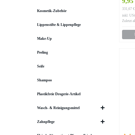
9,95
331,67 € 
Kosmetik-Zubehör
inkl. USt
Zuletzt a
Lippenstifte & Lippenpflege
Make-Up
Peeling
Seife
Shampoo
Plastikfreie Drogerie-Artikel
Wasch- & Reinigungsmittel
Zahnpflege