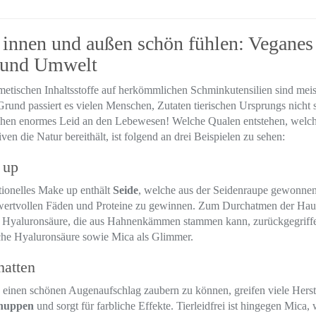
 innen und außen schön fühlen: Vegane
 und Umwelt
etischen Inhaltsstoffe auf herkömmlichen Schminkutensilien sind mei
rund passiert es vielen Menschen, Zutaten tierischen Ursprungs nicht so
chen enormes Leid an den Lebewesen! Welche Qualen entstehen, welch
iven die Natur bereithält, ist folgend an drei Beispielen zu sehen:
 up
ionelles Make up enthält
Seide
, welche aus der Seidenraupe gewonnen
wertvollen Fäden und Proteine zu gewinnen. Zum Durchatmen der Haut 
f Hyaluronsäure, die aus Hahnenkämmen stammen kann, zurückgegriffen
che Hyaluronsäure sowie Mica als Glimmer.
hatten
einen schönen Augenaufschlag zaubern zu können, greifen viele Herste
chuppen
und sorgt für farbliche Effekte. Tierleidfrei ist hingegen Mic