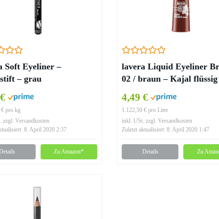
a Soft Eyeliner –
lavera Liquid Eyeliner B
stift – grau
02 / braun – Kajal flüssig
Liner
 €
4,49 €
 € pro kg
1.122,50 € pro Liter
. zzgl. Versandkosten
inkl. USt. zzgl. Versandkosten
ktualisiert: 8. April 2020 2:37
Zuletzt aktualisiert: 8. April 2020 1:47
Details
Zu Amazon*
Details
Zu Amaz