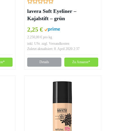
lavera Soft Eyeliner –
Kajalstift – grün
2,25 €
2.250,00 € pro kg
inkl. USt. zzgl. Versandkosten
Zuletzt aktualisiert: 8. April 2020 2:37
on*
Details
Zu Amazon*