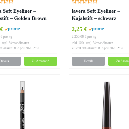
a Soft Eyeliner –
lavera Soft Eyeliner –
stift – Golden Brown
Kajalstift – schwarz
 €
2,25 €
 € pro kg
2.250,00 € pro kg
. zzgl. Versandkosten
inkl. USt. zzgl. Versandkosten
ktualisiert: 8. April 2020 2:37
Zuletzt aktualisiert: 8. April 2020 2:37
Details
Zu Amazon*
Details
Zu Amaz