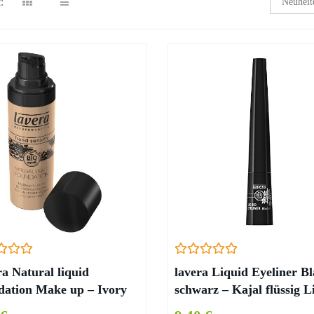
:
a Natural liquid
lavera Liquid Eyeliner B
ation Make up – Ivory
schwarz – Kajal flüssig L
30 ml
Bio-Pflanzenwirkstoffe