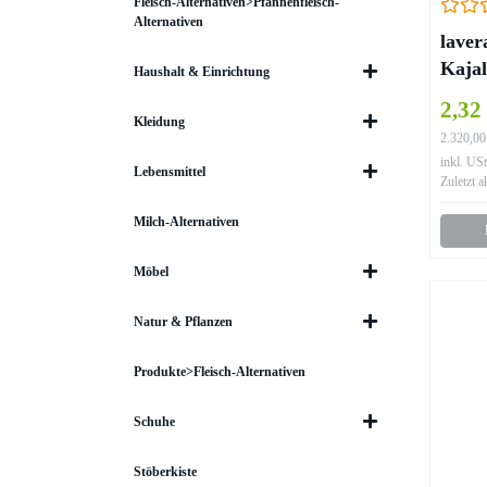
Fleisch-Alternativen>Pfannenfleisch-
Alternativen
laver
Kajal
Haushalt & Einrichtung
2,32
Kleidung
2.320,00
inkl. USt
Lebensmittel
Zuletzt a
Milch-Alternativen
Möbel
Natur & Pflanzen
Produkte>Fleisch-Alternativen
Schuhe
Stöberkiste