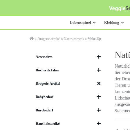
Skip
to
main
content
Lebensmittel
Kleidung
»
Drogerie-Artikel
»
Naturkosmetik
»
Make-Up
Nat
Accessoires
Natürlic
Bücher & Filme
tierlieb
der Drog
Drogerie-Artikel
Tieren u
konzentr
Babybedarf
Lidschat
ausgesuc
Bürobedarf
Statemen
Haushaltsartikel