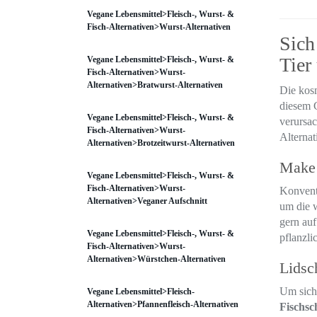
Vegane Lebensmittel>Fleisch-, Wurst- &
Fisch-Alternativen>Wurst-Alternativen
Sich
Tier
Vegane Lebensmittel>Fleisch-, Wurst- &
Fisch-Alternativen>Wurst-
Alternativen>Bratwurst-Alternativen
Die kosm
diesem G
Vegane Lebensmittel>Fleisch-, Wurst- &
verursa
Fisch-Alternativen>Wurst-
Alternat
Alternativen>Brotzeitwurst-Alternativen
Make
Vegane Lebensmittel>Fleisch-, Wurst- &
Fisch-Alternativen>Wurst-
Konvent
Alternativen>Veganer Aufschnitt
um die 
gern au
Vegane Lebensmittel>Fleisch-, Wurst- &
pflanzli
Fisch-Alternativen>Wurst-
Alternativen>Würstchen-Alternativen
Lidsc
Um sich 
Vegane Lebensmittel>Fleisch-
Alternativen>Pfannenfleisch-Alternativen
Fischs