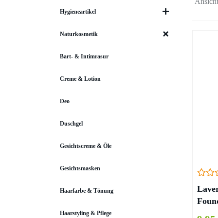
Ansicht
Hygieneartikel
Naturkosmetik
Bart- & Intimrasur
Creme & Lotion
Deo
Duschgel
Gesichtscreme & Öle
Gesichtsmasken
Laver
Haarfarbe & Tönung
Found
02 – 
Haarstyling & Pflege