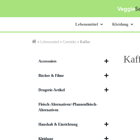
Skip
to
main
content
Lebensmittel
Kleidung
»
Lebensmittel
»
Getränke
»
Kaffee
Kaf
Accessoires
Bücher & Filme
Drogerie-Artikel
Fleisch-Alternativen>Pfannenfleisch-
Alternativen
Haushalt & Einrichtung
Kleidung