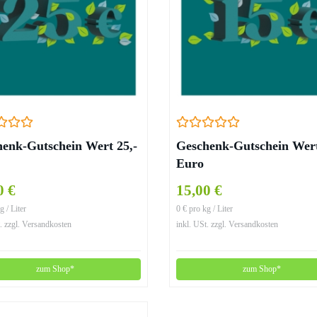
enk-Gutschein Wert 25,-
Geschenk-Gutschein Wert
Euro
0 €
15,00 €
g / Liter
0 € pro kg / Liter
. zzgl. Versandkosten
inkl. USt. zzgl. Versandkosten
zum Shop*
zum Shop*