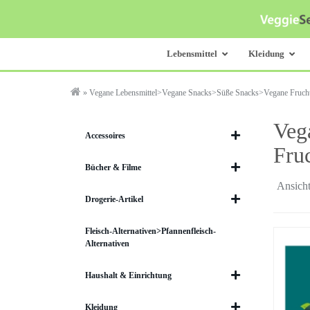
Skip
to
main
content
Lebensmittel
Kleidung
»
Vegane Lebensmittel>Vegane Snacks>Süße Snacks>Vegane Fruc
Veg
Accessoires
Fru
Bücher & Filme
Ansicht
Drogerie-Artikel
Fleisch-Alternativen>Pfannenfleisch-
Alternativen
Haushalt & Einrichtung
Kleidung