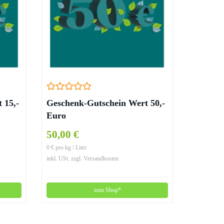
 15,-
Geschenk-Gutschein Wert 50,-
Euro
50,00 €
0 € pro kg / Liter
inkl. USt. zzgl. Versandkosten
zum Shop*