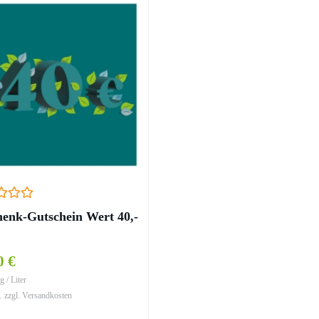
enk-Gutschein Wert 40,-
0 €
g / Liter
. zzgl. Versandkosten