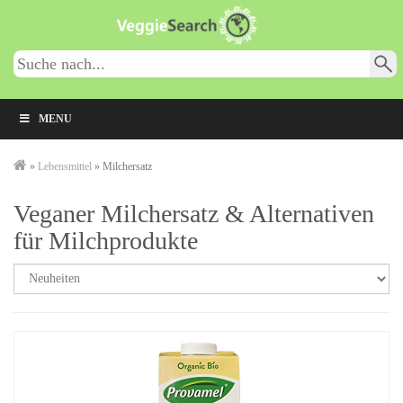
Skip
to
main
content
MENU
»
Lebensmittel
»
Milchersatz
Veganer Milchersatz & Alternativen
für Milchprodukte