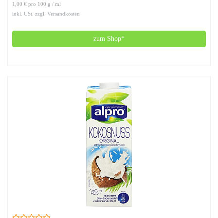
1,00 € pro 100 g / ml
inkl. USt. zzgl. Versandkosten
zum Shop*