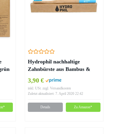
e
Hydrophil nachhaltige
grün
Zahnbürste aus Bambus &
BPA-freiem Nylon – BLAU,
3,90 €
medium
inkl. USt. zzgl. Versandkosten
Zuletzt aktualisiert: 7. April 2020 22:42
on*
Details
Zu Amazon*