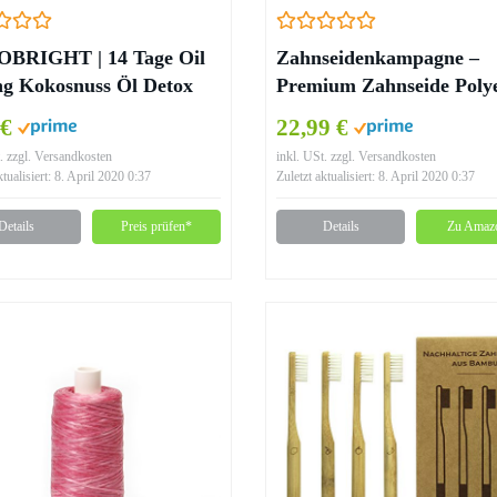
BRIGHT | 14 Tage Oil
Zahnseidenkampagne –
ng Kokosnuss Öl Detox
Premium Zahnseide Polye
– Pfefferminz Geschmack
Bambus mit Aktivkohle –
 €
22,99 €
nöl
gewachst, schwarz (250m
. zzgl. Versandkosten
inkl. USt. zzgl. Versandkosten
Spule + Spender)
ktualisiert: 8. April 2020 0:37
Zuletzt aktualisiert: 8. April 2020 0:37
Details
Preis prüfen*
Details
Zu Amaz