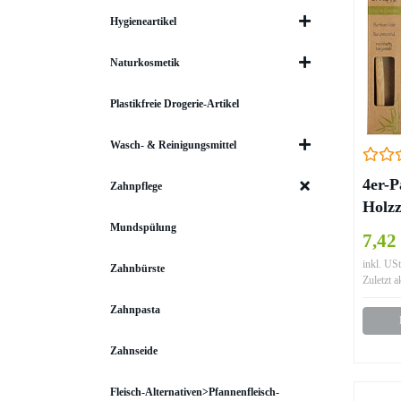
Hygieneartikel
Naturkosmetik
Plastikfreie Drogerie-Artikel
Wasch- & Reinigungsmittel
4er-P
Zahnpflege
Holzz
nach
Mundspülung
7,42
BPA-f
inkl. USt
Zahnbürste
Zuletzt a
Zahnpasta
Zahnseide
Fleisch-Alternativen>Pfannenfleisch-