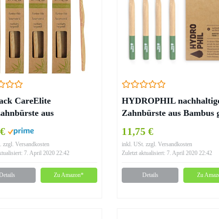
ack CareElite
HYDROPHIL nachhaltig
ahnbürste aus
Zahnbürste aus Bambus 
haltigem Bambus-Holz –
4er Pack mittelweich
 €
11,75 €
rei
. zzgl. Versandkosten
inkl. USt. zzgl. Versandkosten
ktualisiert: 7. April 2020 22:42
Zuletzt aktualisiert: 7. April 2020 22:42
Details
Zu Amazon*
Details
Zu Amaz