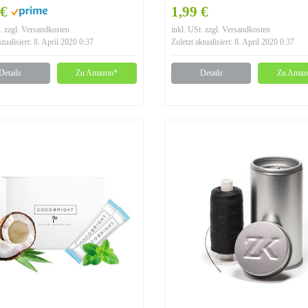
kohle Pulver / Zahnpasta
Aroma, ohne Fluorid, ve
 €
1,99 €
ürliches Bleaching für
. zzgl. Versandkosten
inkl. USt. zzgl. Versandkosten
e
ktualisiert: 8. April 2020 0:37
Zuletzt aktualisiert: 8. April 2020 0:37
Details
Zu Amazon*
Details
Zu Amaz