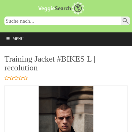
Skip
to
main
content
MENU
Training Jacket #BIKES L |
recolution