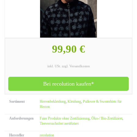
99,90 €
inkl. USt. zzgl. Versandkosten
Bei recolution kaufen*
Sortiment
Herrenbekleidung
,
Kleidung
,
Pullover & Sweatshirts für
Herren
Anforderungen
Faire Produkte ohne Zertifizierung
,
Öko-/ Bio-Zertifiziert
,
Tierversuchsfrei zertifiziert
Hersteller
recolution