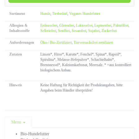
Sortiment
Hunde
,
Tierbedarf
,
Veganes Hundefutter
Allergien &
Erdnussfrei
,
Glutenfrei
,
Laktosefrei
,
Lupinenfrei
,
Palmölfrei
,
Inhaltsstoffe
Selleriefrei
,
Senffrei
,
Sesamfrei
,
Sojafrei
,
Zuckerfrei
Anforderungen
Öko-/ Bio-Zertifiziert
,
Tierversuchsfrei zertifiziert
Zutaten
Linsen*, Hirse*, Karotte*, Fenchel*, Spinat*, Rapsöl*,
Spirulina*, Melasse-Hefepulver*, Schachtelhalm*,
Brennnessel*, Kalziumkarbonat, Meersalz. * =aus kontrolliert
biologischem Anbau.
Hinweis
Keine Haftung für Richtigkeit der Produktangaben, bitte
Angaben beim Händler überprüfen!
Menu
Bio-Hundefutter