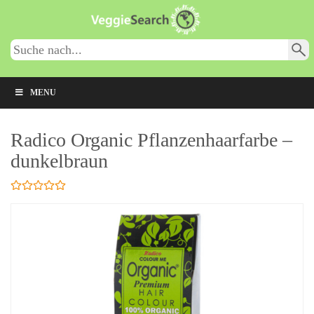
Skip
to
main
content
MENU
Radico Organic Pflanzenhaarfarbe –
dunkelbraun