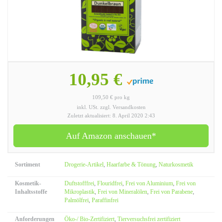
10,95 €
109,50 € pro kg
inkl. USt. zzgl. Versandkosten
Zuletzt aktualisiert: 8. April 2020 2:43
Auf Amazon anschauen*
Sortiment
Drogerie-Artikel
,
Haarfarbe & Tönung
,
Naturkosmetik
Kosmetik-
Duftstofffrei
,
Flouridfrei
,
Frei von Aluminium
,
Frei von
Inhaltsstoffe
Mikroplastik
,
Frei von Mineralölen
,
Frei von Parabene
,
Palmölfrei
,
Paraffinfrei
Anforderungen
Öko-/ Bio-Zertifiziert
,
Tierversuchsfrei zertifiziert