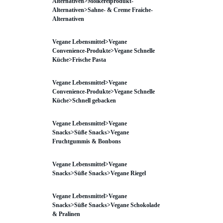
Alternativen>Molkereiprodukt-
Alternativen>Sahne- & Creme Fraiche-
Alternativen
Vegane Lebensmittel>Vegane
Convenience-Produkte>Vegane Schnelle
Küche>Frische Pasta
Vegane Lebensmittel>Vegane
Convenience-Produkte>Vegane Schnelle
Küche>Schnell gebacken
Vegane Lebensmittel>Vegane
Snacks>Süße Snacks>Vegane
Fruchtgummis & Bonbons
Vegane Lebensmittel>Vegane
Snacks>Süße Snacks>Vegane Riegel
Vegane Lebensmittel>Vegane
Snacks>Süße Snacks>Vegane Schokolade
& Pralinen