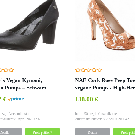
y`s Vegan Kymani,
NAE Cork Rose Peep Toe
n Pumps – Schwarz
vegane Pumps / High-Hee
GRO)
mit Rosen
7 €
138,00 €
. zzgl. Versandkosten
inkl. USt. zzgl. Versandkosten
ktualisiert: 8. April 2020 0:37
Zuletzt aktualisiert: 8. April 2020 1:42
Details
Preis prüfen*
Details
Preis prü