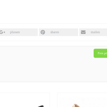
plussen
sharen
mailen
Preis pr