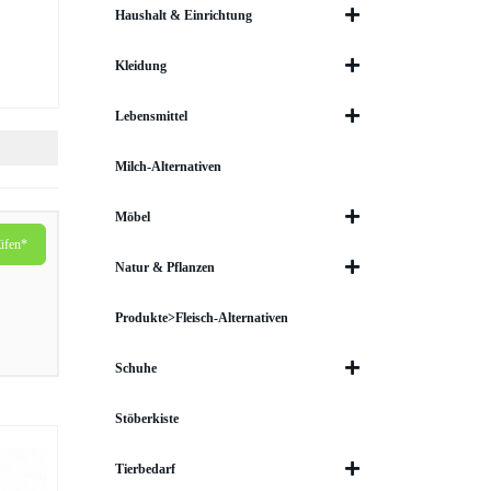
Haushalt & Einrichtung
Kleidung
Lebensmittel
Milch-Alternativen
Möbel
üfen*
Natur & Pflanzen
Produkte>Fleisch-Alternativen
Schuhe
Stöberkiste
Tierbedarf