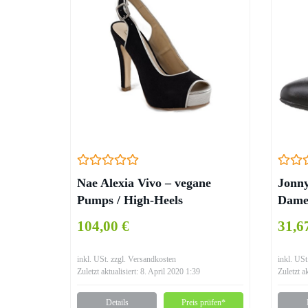
Nae Alexia Vivo – vegane
Jonn
Pumps / High-Heels
Dame
(NE
104,00 €
31,6
inkl. USt. zzgl. Versandkosten
inkl. USt
Zuletzt aktualisiert: 8. April 2020 1:39
Zuletzt a
Details
Preis prüfen*