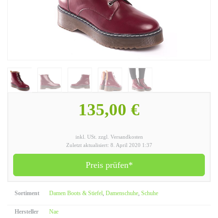
135,00 €
inkl. USt. zzgl. Versandkosten
Zuletzt aktualisiert: 8. April 2020 1:37
Preis prüfen*
Sortiment
Damen Boots & Stiefel
,
Damenschuhe
,
Schuhe
Hersteller
Nae