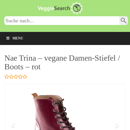
Skip
to
main
content
MENU
Nae Trina – vegane Damen-Stiefel /
Boots – rot