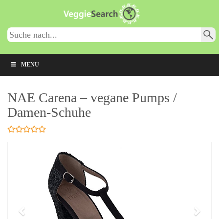
Skip
to
main
content
MENU
NAE Carena – vegane Pumps /
Damen-Schuhe