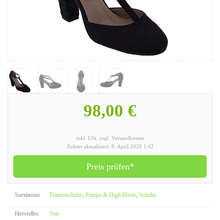
98,00 €
inkl. USt. zzgl. Versandkosten
Zuletzt aktualisiert: 8. April 2020 1:42
Preis prüfen*
Sortiment
Damenschuhe
,
Pumps & High-Heels
,
Schuhe
Hersteller
Nae