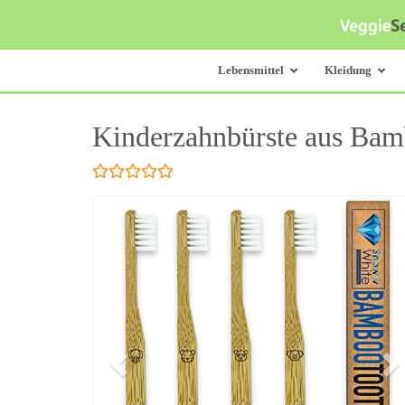
Skip
to
main
content
Lebensmittel
Kleidung
Kinderzahnbürste aus Bambu