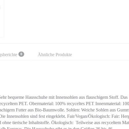
gsberichte
Ähnliche Produkte
0
ehr bequeme Hausschuhe mit Innensohlen aus flauschigem Stoff. Das
us recyceltem PET. Obermaterial: 100% recyceltes PET Innenmaterial: 1
lauschigem Futter aus Bio-Baumwolle. Sohlen: Weiche Sohlen aus Gumm
e Innensohlen sind fest eingeklebt. Fair/Vegan/Ökologisch: Fair: Herg
 ohne tierische Inhaltstoffe. Ökologisch: Teilweise aus recyceltem Mat
lb Europas. Die Hausschuhe gibt es in den Größen 36 bis 46.