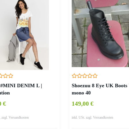
 #MINI DENIM L |
Shoezuu 8 Eye UK Boots 
ution
mono 40
0 €
149,00 €
. zzgl. Versandkosten
inkl. USt. zzgl. Versandkosten