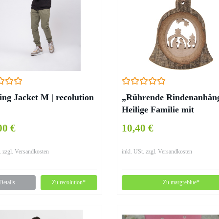
ing Jacket M | recolution
„Rührende Rindenanhän
Heilige Familie mit
Sternschnuppe als Glock
00 €
10,40 €
. zzgl. Versandkosten
inkl. USt. zzgl. Versandkosten
Details
Zu recolution*
Zu margreblue*