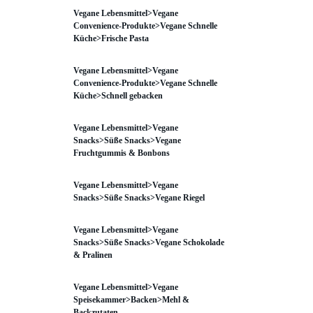
Vegane Lebensmittel>Vegane
Convenience-Produkte>Vegane Schnelle
Küche>Frische Pasta
Vegane Lebensmittel>Vegane
Convenience-Produkte>Vegane Schnelle
Küche>Schnell gebacken
Vegane Lebensmittel>Vegane
Snacks>Süße Snacks>Vegane
Fruchtgummis & Bonbons
Vegane Lebensmittel>Vegane
Snacks>Süße Snacks>Vegane Riegel
Vegane Lebensmittel>Vegane
Snacks>Süße Snacks>Vegane Schokolade
& Pralinen
Vegane Lebensmittel>Vegane
Speisekammer>Backen>Mehl &
Backzutaten