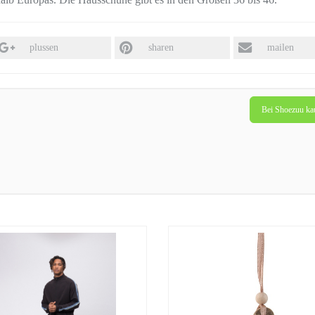
plussen
sharen
mailen
Bei Shoezuu ka