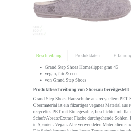
Beschreibung
Produktdaten
Erfahrun
Grand Step Shoes Homeslipper grau 45
vegan, fair & eco
von Grand Step Shoes
Produktbeschreibung von Shoezuu bereitgestellt
Grand Step Shoes Hausschuhe aus recyceltem PET S
Obermaterial ist ein filzartiges veganes Material a
recyceltes PET mit Einlegesohle, beschichtet mit f
Schaft/Absatz/Extras: Flache durchgehende Sohlen. Di
in Spanien. Vegan: Alle verwendeten Materialien sind
Die Schuhkartons haben kurze Transportwege innerha