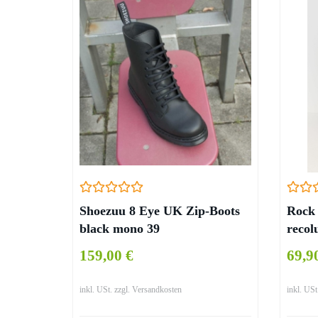
Shoezuu 8 Eye UK Zip-Boots
Rock
black mono 39
recol
159,00 €
69,9
inkl. USt. zzgl. Versandkosten
inkl. USt