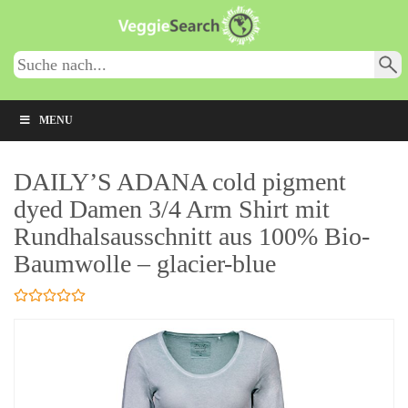
Skip
to
main
content
MENU
DAILY’S ADANA cold pigment
dyed Damen 3/4 Arm Shirt mit
Rundhalsausschnitt aus 100% Bio-
Baumwolle – glacier-blue