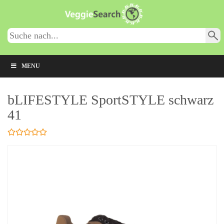
Skip
to
main
content
MENU
bLIFESTYLE SportSTYLE schwarz
41