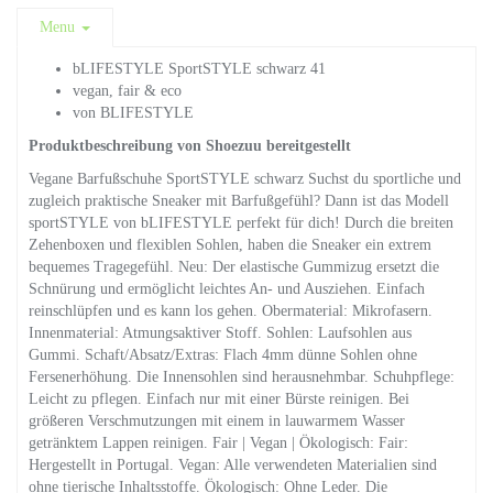
Menu
bLIFESTYLE SportSTYLE schwarz 41
vegan, fair & eco
von BLIFESTYLE
Produktbeschreibung von Shoezuu bereitgestellt
Vegane Barfußschuhe SportSTYLE schwarz Suchst du sportliche und
zugleich praktische Sneaker mit Barfußgefühl? Dann ist das Modell
sportSTYLE von bLIFESTYLE perfekt für dich! Durch die breiten
Zehenboxen und flexiblen Sohlen, haben die Sneaker ein extrem
bequemes Tragegefühl. Neu: Der elastische Gummizug ersetzt die
Schnürung und ermöglicht leichtes An- und Ausziehen. Einfach
reinschlüpfen und es kann los gehen. Obermaterial: Mikrofasern.
Innenmaterial: Atmungsaktiver Stoff. Sohlen: Laufsohlen aus
Gummi. Schaft/Absatz/Extras: Flach 4mm dünne Sohlen ohne
Fersenerhöhung. Die Innensohlen sind herausnehmbar. Schuhpflege:
Leicht zu pflegen. Einfach nur mit einer Bürste reinigen. Bei
größeren Verschmutzungen mit einem in lauwarmem Wasser
getränktem Lappen reinigen. Fair | Vegan | Ökologisch: Fair:
Hergestellt in Portugal. Vegan: Alle verwendeten Materialien sind
ohne tierische Inhaltsstoffe. Ökologisch: Ohne Leder. Die