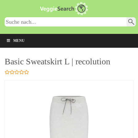
Skip
to
main
content
MENU
Basic Sweatskirt L | recolution