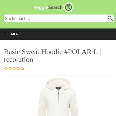
Skip
to
main
content
MENU
Basic Sweat Hoodie #POLAR L |
recolution