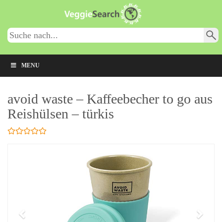
Skip
to
main
content
MENU
avoid waste – Kaffeebecher to go aus
Reishülsen – türkis