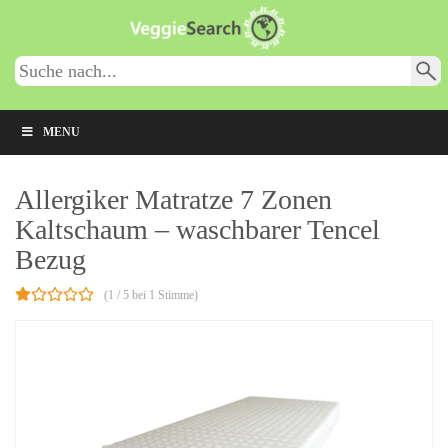
Skip
to
main
content
MENU
Allergiker Matratze 7 Zonen
Kaltschaum – waschbarer Tencel
Bezug
(1 / 5 bei 1 Stimme)