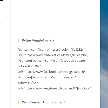
Folge VeggieSearch
[su_icon icon="icon: pinterest" color="#c8232c"
url="https://www.pinterest.co.uk/VeggieSearch/"]
[/su_icon][su_icon icon="icon: facebook-square"
color="#3b5998"
url="https://www.facebook.com/VeggieSearch/"]
[/su_icon][su_icon icon="icon: instagram"
color="#3f729b"
url="https://www.veggiesearch.de/feed/"][/su_icon]
Wir Können Auch Kochen!