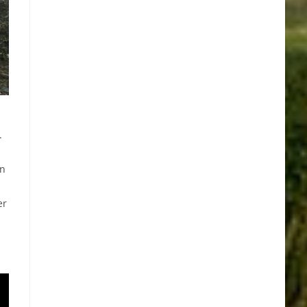
.
on
er