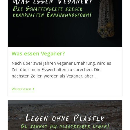
PVC
&
BPA
Was essen Veganer?
Nach über zwei Jahren veganer Ernährung, wird es
Zeit über mein Essverhalten zu sprechen. Die
nächsten Zeilen werden als Veganer, aber…
Was
Weiterlesen
Essen
Veganer?