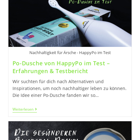
Nachhaltigkeit für Ärsche - HappyPo im Test
Po-Dusche von HappyPo im Test –
Erfahrungen & Testbericht
Wir suchten für dich nach Alternativen und
Inspirationen, um noch nachhaltiger leben zu können.
Die Idee einer Po-Dusche fanden wir so…
Po-
Weiterlesen
Dusche
Von
HappyPo
Im
Test
–