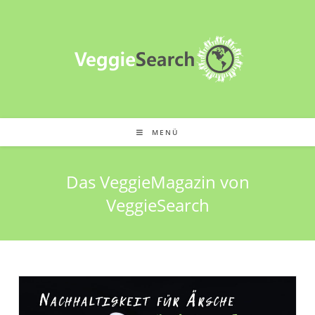
Zum
Inhalt
springen
MENÜ
Das VeggieMagazin von
VeggieSearch