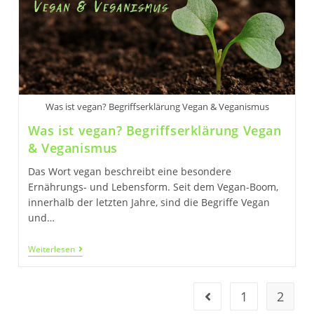
Auswirkungen!
Was ist vegan? Begriffserklärung Vegan & Veganismus
Was ist vegan? Begriffserklärung Vegan
& Veganismus
Das Wort vegan beschreibt eine besondere
Ernährungs- und Lebensform. Seit dem Vegan-Boom,
innerhalb der letzten Jahre, sind die Begriffe Vegan
und…
Was
Weiterlesen
Ist
Vegan?
Begriffserklärung
Vegan
1
2
Gehe zur vorherigen Se
&