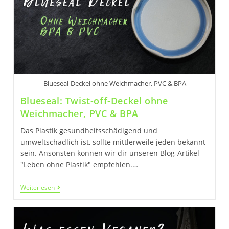
Erfahrungen
&
Testbericht
Blueseal-Deckel ohne Weichmacher, PVC & BPA
Blueseal: Twist-off-Deckel ohne
Weichmacher, PVC & BPA
Das Plastik gesundheitsschädigend und
umweltschädlich ist, sollte mittlerweile jeden bekannt
sein. Ansonsten können wir dir unseren Blog-Artikel
"Leben ohne Plastik" empfehlen.…
Blueseal:
Weiterlesen
Twist-
Off-
Deckel
Ohne
Weichmacher,